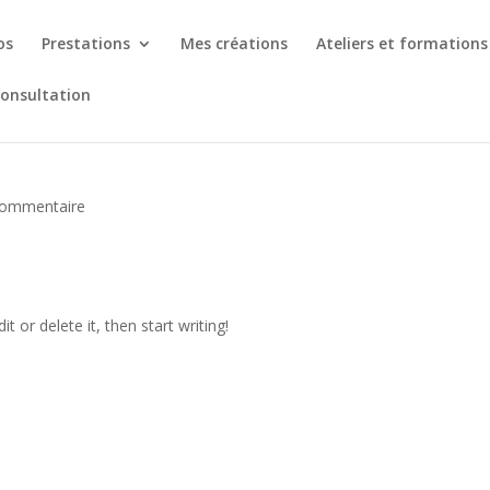
os
Prestations
Mes créations
Ateliers et formations
consultation
commentaire
t or delete it, then start writing!