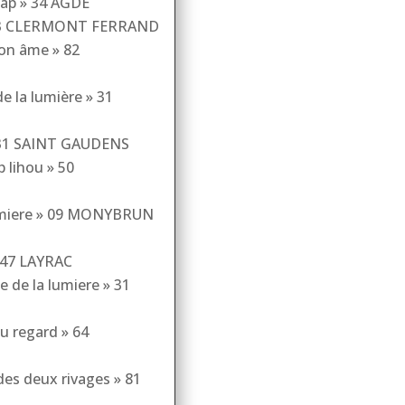
 cap » 34 AGDE
» 63 CLERMONT FERRAND
ton âme » 82
de la lumière » 31
» 31 SAINT GAUDENS
p lihou » 50
 lumiere » 09 MONYBRUN
 » 47 LAYRAC
e de la lumiere » 31
u regard » 64
 des deux rivages » 81