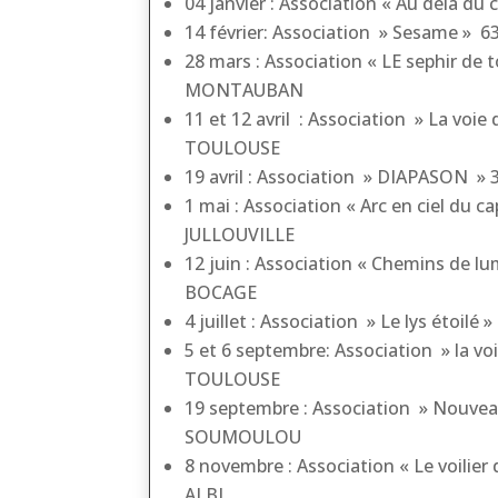
04 janvier : Association « Au dela du
14 février: Association » Sesame 
28 mars : Association « LE sephir de 
MONTAUBAN
11 et 12 avril : Association » La voie 
TOULOUSE
19 avril : Association » DIAPASON 
1 mai : Association « Arc en ciel du ca
JULLOUVILLE
12 juin : Association « Chemins de
BOCAGE
4 juillet : Association » Le lys étoilé
5 et 6 septembre: Association » la voi
TOULOUSE
19 septembre : Association » Nouvea
SOUMOULOU
8 novembre : Association « Le voilier
ALBI