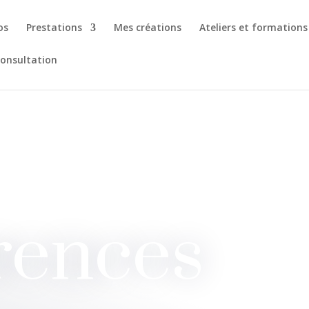
os
Prestations
Mes créations
Ateliers et formations
consultation
rences